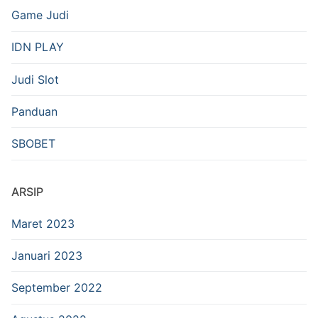
Game Judi
IDN PLAY
Judi Slot
Panduan
SBOBET
ARSIP
Maret 2023
Januari 2023
September 2022