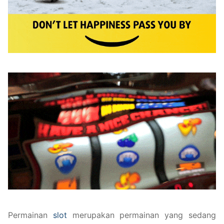
Permainan
slot
merupakan permainan yang sedang