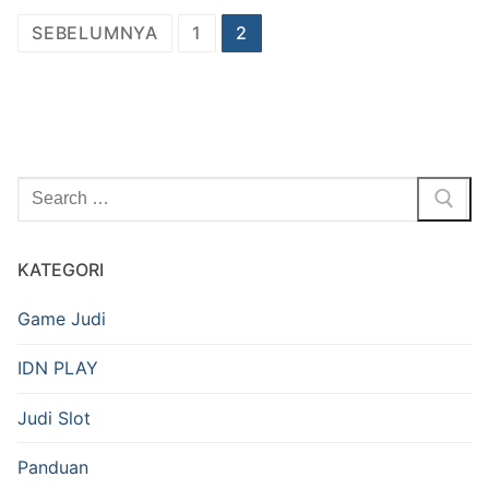
Navigasi
SEBELUMNYA
1
2
pos
Cari:
KATEGORI
Game Judi
IDN PLAY
Judi Slot
Panduan