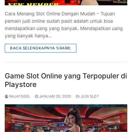
Cara Menang Slot Online Dengan Mudah – Tujuan
pemain judi online sudah pasti adalah untuk bisa
mendapatkan uang yang banyak. Mendapatkan uang
yang banyak hanya…
BACA SELENGKAPNYA %RARR;
Game Slot Online yang Terpopuler di
Playstore
RAJATOGEL
JANUARI 20, 2020
JUDI SLOT