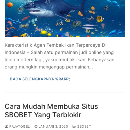
Karakteristik Agen Tembak Ikan Terpercaya Di
Indonesia – Salah satu permainan judi online yang
lebih modern lagi, yakni tembak ikan. Kebanyakan
orang mungkin mengangap permainan…
BACA SELENGKAPNYA %RARR;
Cara Mudah Membuka Situs
SBOBET Yang Terblokir
RAJATOGEL
JANUARI 3, 2020
SBOBET