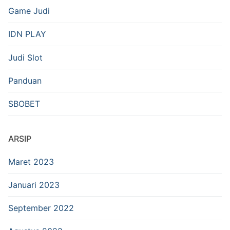
Game Judi
IDN PLAY
Judi Slot
Panduan
SBOBET
ARSIP
Maret 2023
Januari 2023
September 2022