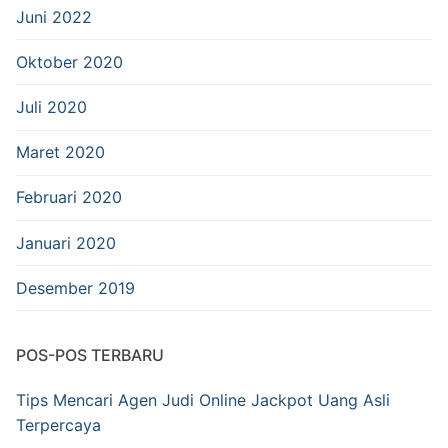
Juni 2022
Oktober 2020
Juli 2020
Maret 2020
Februari 2020
Januari 2020
Desember 2019
POS-POS TERBARU
Tips Mencari Agen Judi Online Jackpot Uang Asli
Terpercaya