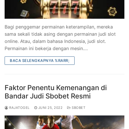
Bagi penggemar permainan keterampilan, mereka
sama sekali tidak asing dengan permainan judi slot
online. Atau, dalam bahasa Indonesia, judi slot.
Permainan ini bekerja dengan mesin.…
BACA SELENGKAPNYA %RARR;
Faktor Penentu Kemenangan di
Bandar Judi Sbobet Resmi
RAJATOGEL
JUNI 25, 2022
SBOBET