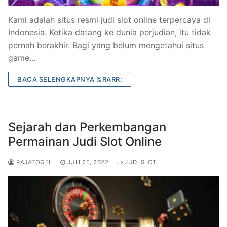
Kami adalah situs resmi judi slot online terpercaya di
Indonesia. Ketika datang ke dunia perjudian, itu tidak
pernah berakhir. Bagi yang belum mengetahui situs
game…
BACA SELENGKAPNYA %RARR;
Sejarah dan Perkembangan
Permainan Judi Slot Online
RAJATOGEL
JULI 25, 2022
JUDI SLOT