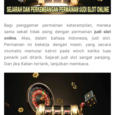
Bagi penggemar permainan keterampilan, mereka
sama sekali tidak asing dengan permainan
judi slot
online
. Atau, dalam bahasa Indonesia, judi slot.
Permainan ini bekerja dengan mesin. yang secara
otomatis memutar katrol pada winch ketika tuas
penarik judi ditarik. Sejarah judi slot sangat panjang.
Dan jika Kalian tertarik, lanjutkan membaca.