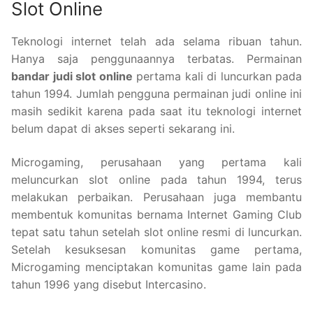
Slot Online
Teknologi internet telah ada selama ribuan tahun.
Hanya saja penggunaannya terbatas. Permainan
bandar judi slot online
pertama kali di luncurkan pada
tahun 1994. Jumlah pengguna permainan judi online ini
masih sedikit karena pada saat itu teknologi internet
belum dapat di akses seperti sekarang ini.
Microgaming, perusahaan yang pertama kali
meluncurkan slot online pada tahun 1994, terus
melakukan perbaikan. Perusahaan juga membantu
membentuk komunitas bernama Internet Gaming Club
tepat satu tahun setelah slot online resmi di luncurkan.
Setelah kesuksesan komunitas game pertama,
Microgaming menciptakan komunitas game lain pada
tahun 1996 yang disebut Intercasino.