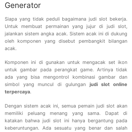
Generator
Siapa yang tidak peduli bagaimana judi slot bekerja.
Untuk membuat permainan yang jujur ​​di judi slot,
jalankan sistem angka acak. Sistem acak ini di dukung
oleh komponen yang disebut pembangkit bilangan
acak.
Komponen ini di gunakan untuk mengacak set ikon
untuk gambar pada perangkat game. Artinya tidak
ada yang bisa mengontrol kombinasi gambar dan
simbol yang muncul di gulungan
judi slot online
terpercaya
.
Dengan sistem acak ini, semua pemain judi slot akan
memiliki peluang menang yang sama. Dapat di
katakan bahwa judi slot ini hanya bergantung pada
keberuntungan. Ada sesuatu yang benar dan salah