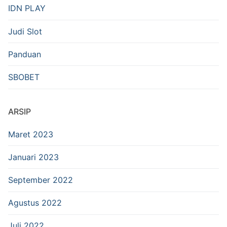
IDN PLAY
Judi Slot
Panduan
SBOBET
ARSIP
Maret 2023
Januari 2023
September 2022
Agustus 2022
Juli 2022