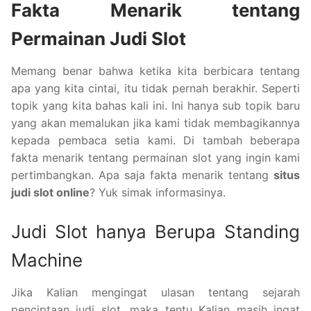
Fakta Menarik tentang
Permainan Judi Slot
Memang benar bahwa ketika kita berbicara tentang
apa yang kita cintai, itu tidak pernah berakhir. Seperti
topik yang kita bahas kali ini. Ini hanya sub topik baru
yang akan memalukan jika kami tidak membagikannya
kepada pembaca setia kami. Di tambah beberapa
fakta menarik tentang permainan slot yang ingin kami
pertimbangkan. Apa saja fakta menarik tentang
situs
judi slot online
? Yuk simak informasinya.
Judi Slot hanya Berupa Standing
Machine
Jika Kalian mengingat ulasan tentang sejarah
penciptaan judi slot, maka tentu Kalian masih ingat