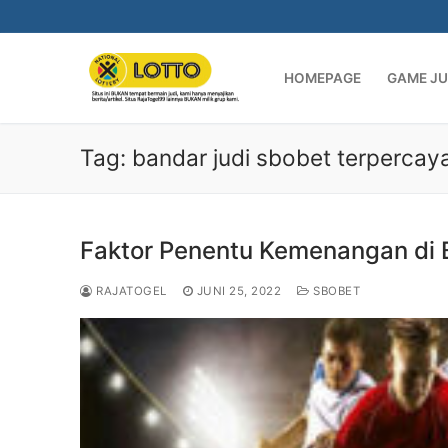
Lompat
ke
konten
HOMEPAGE
GAME JU
Tag:
bandar judi sbobet terpercay
Faktor Penentu Kemenangan di 
RAJATOGEL
JUNI 25, 2022
SBOBET