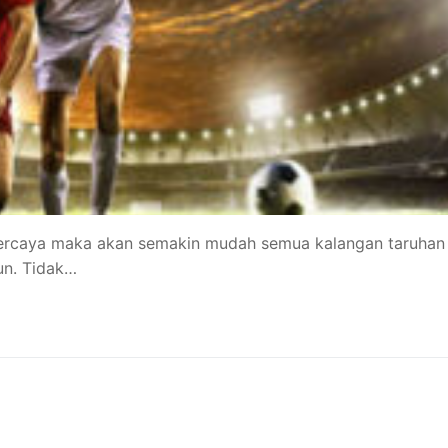
percaya maka akan semakin mudah semua kalangan taruhan
un. Tidak…