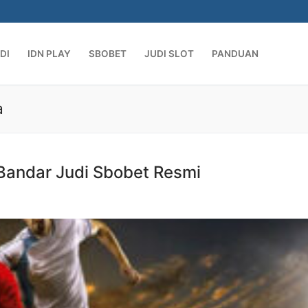
DI
IDN PLAY
SBOBET
JUDI SLOT
PANDUAN
a
Cari:
Bandar Judi Sbobet Resmi